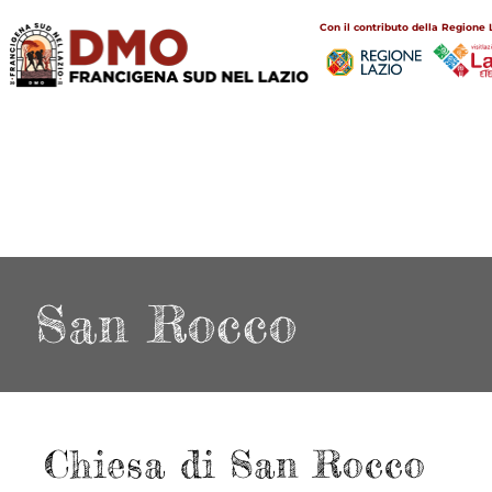
Salta
Main
Con il contributo della Regione 
al
navigation
contenuto
principale
San Rocco
Chiesa di San Rocco