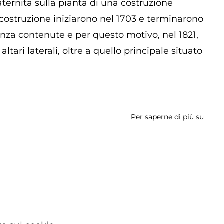
ternita sulla pianta di una costruzione
di costruzione iniziarono nel 1703 e terminarono
anza contenute e per questo motivo, nel 1821,
tari laterali, oltre a quello principale situato
Per saperne di più su
Orato
San
Rocc