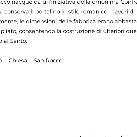
occo nacque da un'iniziativa della omonima Confra
i conserva il portalino in stile romanico. I lavori 
amente, le dimensioni delle fabbrica erano abbast
liato, consentendo la costruzione di ulteriori due al
o al Santo.
o
Chiesa
San Rocco