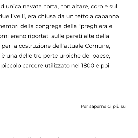
ad unica navata corta, con altare, coro e sul
due livelli, era chiusa da un tetto a capanna
i membri della congrega della "preghiera e
mi erano riportati sulle pareti alte della
1 per la costruzione dell'attuale Comune,
 è una delle tre porte urbiche del paese,
iccolo carcere utilizzato nel 1800 e poi
Per saperne di più su
Chies
di
San
Rocc