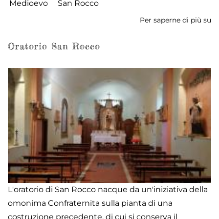
Medioevo
San Rocco
Per saperne di più su
Ch
di
S
Oratorio San Rocco
R
L'oratorio di San Rocco nacque da un'iniziativa della
omonima Confraternita sulla pianta di una
costruzione precedente, di cui si conserva il