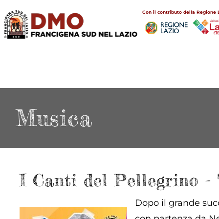
Salta
Main
Con il contributo della Regione 
al
navigation
contenuto
principale
Musica
I Canti del Pellegrino 
Dopo il grande suc
con partenza da Nem