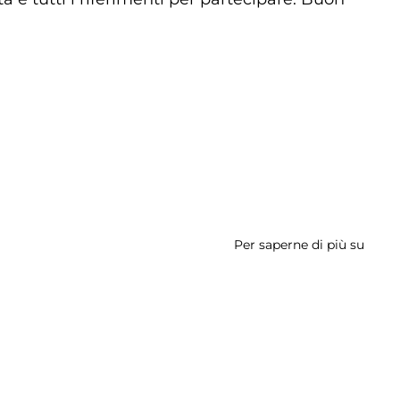
Per saperne di più su
I
Canti
del
Pelle
-
Tratt
di