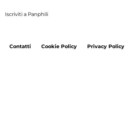
Pa
Iscriviti a Panphili
Footer
Contatti
Cookie Policy
Privacy Policy
menu
Aggiorna le preferenze sui cookie
Copyright © 2026 "DMO Francigena Sud nel Lazio" -