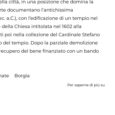
della città, in una posizione che domina la
operte documentano l’antichissima
c. a.C.), con l’edificazione di un tempio nel
 della Chiesa intitolata nel 1602 alla
ti poi nella collezione del Cardinale Stefano
tto del tempio. Dopo la parziale demolizione
il recupero del bene finanziato con un bando
mate
Borgia
Per saperne di più su
Area
Arche
Urba
delle
Santi