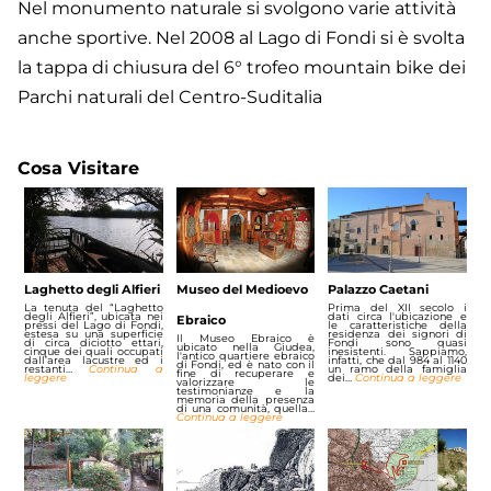
Nel monumento naturale si svolgono varie attività
anche sportive. Nel 2008 al Lago di Fondi si è svolta
la tappa di chiusura del 6° trofeo mountain bike dei
Parchi naturali del Centro-Suditalia
Cosa Visitare
Laghetto degli Alfieri
Museo del Medioevo
Palazzo Caetani
La tenuta del “Laghetto
Prima del XII secolo i
degli Alfieri”, ubicata nei
dati circa l'ubicazione e
Ebraico
pressi del Lago di Fondi,
le caratteristiche della
estesa su una superficie
residenza dei signori di
Il Museo Ebraico è
di circa diciotto ettari,
Fondi sono quasi
ubicato nella Giudea,
cinque dei quali occupati
inesistenti. Sappiamo,
l'antico quartiere ebraico
dall’area lacustre ed i
infatti, che dal 984 al 1140
di Fondi, ed è nato con il
restanti…
Continua a
un ramo della famiglia
fine di recuperare e
leggere
dei…
Continua a leggere
valorizzare le
testimonianze e la
memoria della presenza
di una comunità, quella…
Continua a leggere