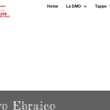
Home
La DMO
Tappe
Lazio
vo Ebraico