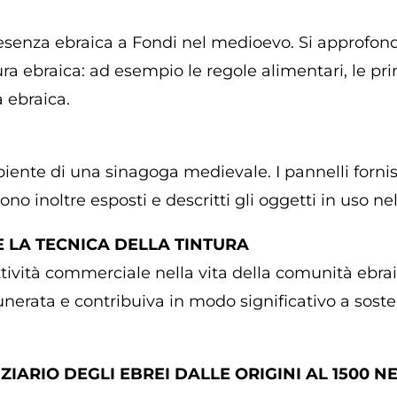
resenza ebraica a Fondi nel medioevo. Si approfondi
a ebraica: ad esempio le regole alimentari, le princ
à ebraica.
mbiente di una sinagoga medievale. I pannelli forni
no inoltre esposti e descritti gli oggetti in uso nel
 E LA TECNICA DELLA TINTURA
ttività commerciale nella vita della comunità ebraic
unerata e contribuiva in modo significativo a sos
ZIARIO DEGLI EBREI DALLE ORIGINI AL 1500 N