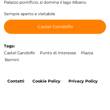
Palazzo pontificio, si domina il lago Albano.
Sempre aperto e visitabile
Castel Gandolfo
Tags
Castel Gandolfo
Punto di Interesse
Piazza
Bernini
Footer
Contatti
Cookie Policy
Privacy Policy
menu
Aggiorna le preferenze sui cookie