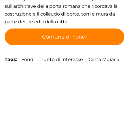
sull’architrave della porta romana che ricordava la
costruzione e il collaudo di porte, torri e mura da
parte dei tre edili della città.
Comune di Fondi
Tags
Fondi
Punto di Interesse
Cinta Muraria
Footer
Contatti
Cookie Policy
Privacy Policy
menu
Aggiorna le preferenze sui cookie