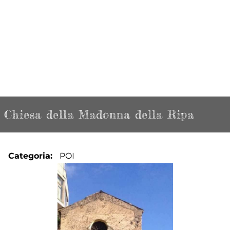
Chiesa della Madonna della Ripa
Categoria
POI