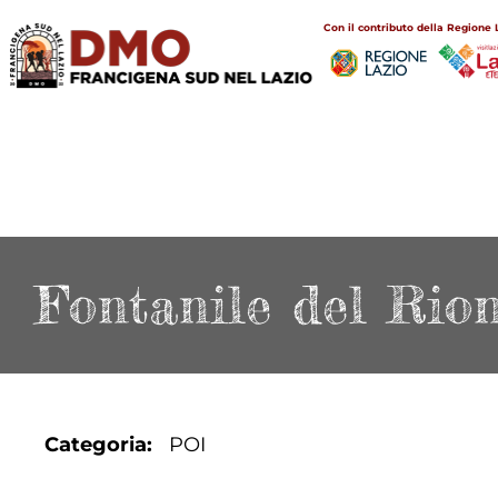
Salta
Main
Con il contributo della Regione 
al
navigation
contenuto
principale
Fontanile del Rio
Categoria
POI