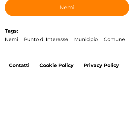
Nemi
Tags
Nemi
Punto di Interesse
Municipio
Comune
Footer
Contatti
Cookie Policy
Privacy Policy
menu
Aggiorna le preferenze sui cookie