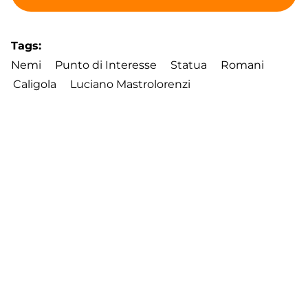
Tags
Nemi
Punto di Interesse
Statua
Romani
Caligola
Luciano Mastrolorenzi
Footer
Contatti
Cookie Policy
Privacy Policy
menu
Aggiorna le preferenze sui cookie