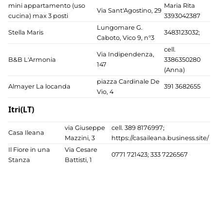
mini appartamento (uso
Maria Rita
Via Sant'Agostino, 29
cucina) max 3 posti
3393042387
Lungomare G.
Stella Maris
3483123032;
Caboto, Vico 9, n°3
cell.
Via Indipendenza,
B&B L'Armonia
3386350280
147
(Anna)
piazza Cardinale De
Almayer La locanda
391 3682655
Vio, 4
Itri(LT)
via Giuseppe
cell. 389 8176997;
Casa Ileana
Mazzini, 3
https://casaileana.business.site/
Il Fiore in una
Via Cesare
0771 721423; 333 7226567
Stanza
Battisti, 1
Le Mille e una
Via Ripa 20,
3381378518;
Notte
Raggio Verde
Via San
0771 728274
Affittacamere
Gennaro, 117
Via