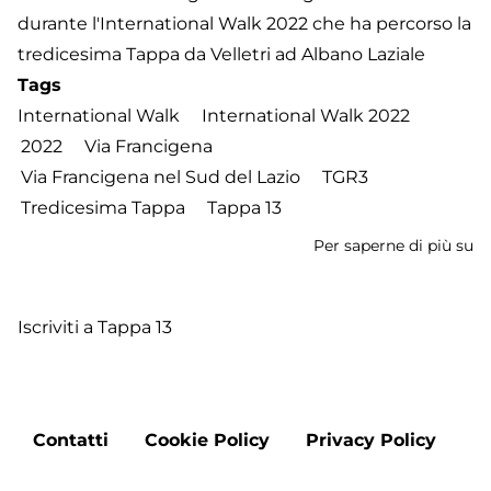
durante l'International Walk 2022 che ha percorso la
tredicesima Tappa da Velletri ad Albano Laziale
Tags
International Walk
International Walk 2022
2022
Via Francigena
Via Francigena nel Sud del Lazio
TGR3
Tredicesima Tappa
Tappa 13
Per saperne di più su
In
W
2
Iscriviti a Tappa 13
-
Tr
T
d
Footer
Ve
Contatti
Cookie Policy
Privacy Policy
menu
a