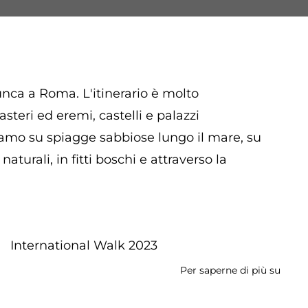
nca a Roma. L'itinerario è molto
steri ed eremi, castelli e palazzi
iamo su spiagge sabbiose lungo il mare, su
aturali, in fitti boschi e attraverso la
International Walk 2023
Per saperne di più su
Inter
Walk
Jubil