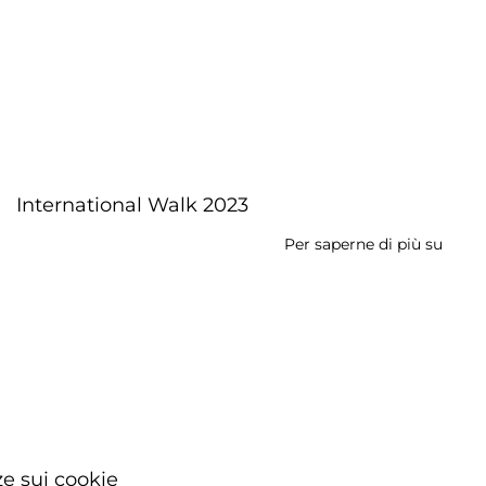
International Walk 2023
Per saperne di più su
Inter
Walk
2023
e sui cookie