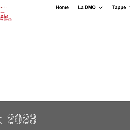
Home
La DMO
Tappe
Lazio
k 2023