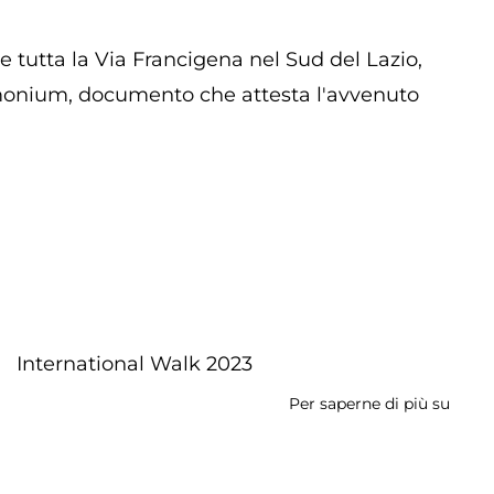
2025
tutta la Via Francigena nel Sud del Lazio,
imonium, documento che attesta l'avvenuto
International Walk 2023
Per saperne di più su
Inter
Walk
2024
-