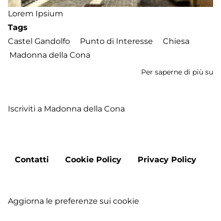
Lorem Ipsium
Tags
Castel Gandolfo
Punto di Interesse
Chiesa
Madonna della Cona
Per saperne di più su
M
de
C
Iscriviti a Madonna della Cona
Footer
Contatti
Cookie Policy
Privacy Policy
menu
Aggiorna le preferenze sui cookie