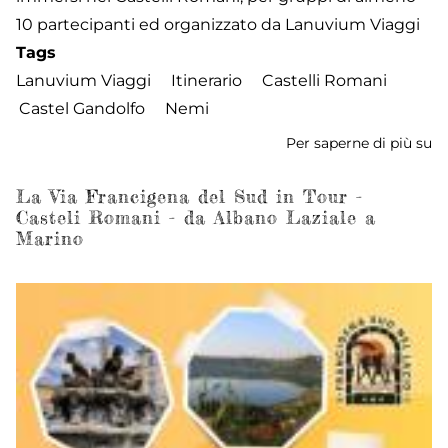
10 partecipanti ed organizzato da Lanuvium Viaggi
Tags
Lanuvium Viaggi
Itinerario
Castelli Romani
Castel Gandolfo
Nemi
Per saperne di più su
La
Vi
Fr
La Via Francigena del Sud in Tour -
Casteli Romani - da Albano Laziale a
de
Marino
S
in
To
-
Ca
R
-
d
Ca