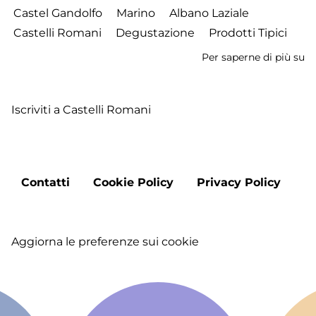
Castel Gandolfo
Marino
Albano Laziale
Castelli Romani
Degustazione
Prodotti Tipici
Per saperne di più su
S
18
-
Iscriviti a Castelli Romani
I
lu
de
Fr
Footer
-
Contatti
Cookie Policy
Privacy Policy
menu
L
ve
e
Aggiorna le preferenze sui cookie
M