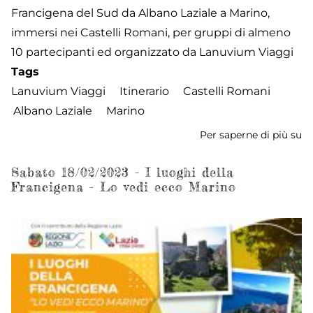
Francigena del Sud da Albano Laziale a Marino,
immersi nei Castelli Romani, per gruppi di almeno
10 partecipanti ed organizzato da Lanuvium Viaggi
Tags
Lanuvium Viaggi
Itinerario
Castelli Romani
Albano Laziale
Marino
Per saperne di più su
La
Vi
Fr
Sabato 18/02/2023 - I luoghi della
Francigena - Lo vedi ecco Marino
de
S
in
To
-
Ca
R
-