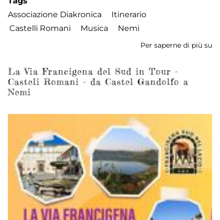
Tags
Associazione Diakronica
Itinerario
Castelli Romani
Musica
Nemi
Per saperne di più su
I
Ca
de
La Via Francigena del Sud in Tour -
Casteli Romani - da Castel Gandolfo a
Pe
Nemi
-
Tr
di
N
-
D
23
Ap