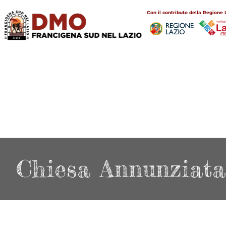
Salta
Main
Con il contributo della Regione 
al
navigation
contenuto
principale
Chiesa Annunziata