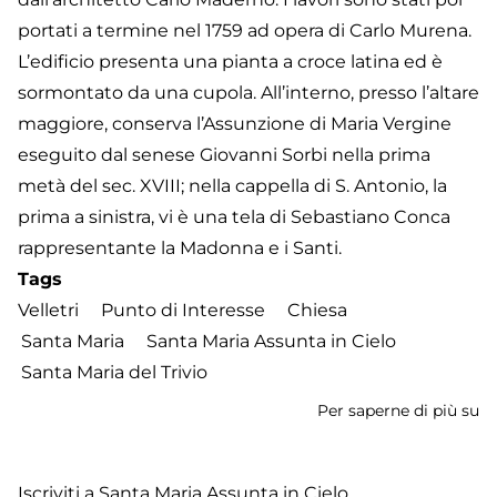
portati a termine nel 1759 ad opera di Carlo Murena.
L’edificio presenta una pianta a croce latina ed è
sormontato da una cupola. All’interno, presso l’altare
maggiore, conserva l’Assunzione di Maria Vergine
eseguito dal senese Giovanni Sorbi nella prima
metà del sec. XVIII; nella cappella di S. Antonio, la
prima a sinistra, vi è una tela di Sebastiano Conca
rappresentante la Madonna e i Santi.
Tags
Velletri
Punto di Interesse
Chiesa
Santa Maria
Santa Maria Assunta in Cielo
Santa Maria del Trivio
Per saperne di più su
Ch
di
Sa
Iscriviti a Santa Maria Assunta in Cielo
Ma