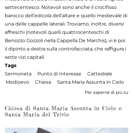
settecentesco. Notevoli sono anche il crocifisso
barocco dell’edicola dell’altare e quello medievale di
una delle cappelle laterali. Troviamo, inoltre, diversi
affreschi (notevoli quelli quattrocenteschi di
Benozzo Gozzoli nella Cappella De Marchis), vi è poi
il dipinto a destra sulla controfacciata, che raffigura i
sette vizi capitali.
Tags
Sermoneta
Punto di Interesse
Cattedrale
Medioevo
Chiesa
Santa Maria Assunta in Cielo
Per saperne di più su
Ca
di
Sa
Chiesa di Santa Maria Assunta in Cielo o
Santa Maria del Trivio
Ma
As