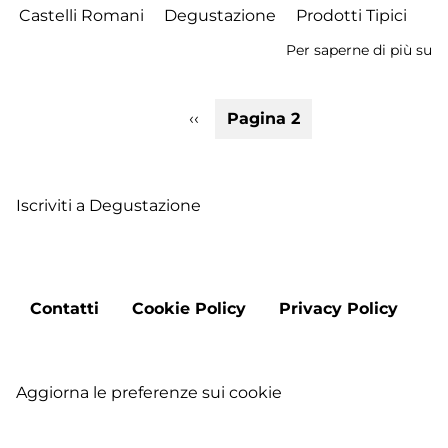
Castelli Romani
Degustazione
Prodotti Tipici
Per saperne di più su
S
18
-
Paginazione
Pagina
‹‹
Pagina 2
I
precedente
lu
de
Fr
Iscriviti a Degustazione
-
L
ve
e
Footer
Contatti
Cookie Policy
Privacy Policy
M
menu
Aggiorna le preferenze sui cookie