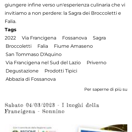
giungere infine verso un'esperienza culinaria che vi
invitiamo a non perdere: la Sagra dei Broccoletti e
Falia.
Tags
2022
Via Francigena
Fossanova
Sagra
Broccoletti
Falia
Fiume Amaseno
San Tommaso D'Aquino
Via Francigena nel Sud del Lazio
Priverno
Degustazione
Prodotti Tipici
Abbazia di Fossanova
Per saperne di più su
D
12
-
Sabato 04/03/2023 - I luoghi della
Francigena - Sonnino
I
lu
de