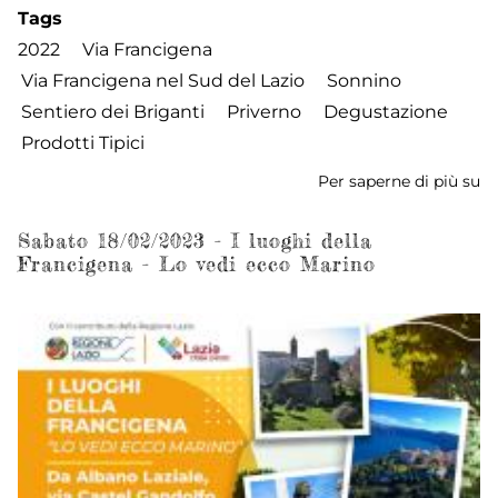
Tags
2022
Via Francigena
Via Francigena nel Sud del Lazio
Sonnino
Sentiero dei Briganti
Priverno
Degustazione
Prodotti Tipici
Per saperne di più su
S
04
-
Sabato 18/02/2023 - I luoghi della
Francigena - Lo vedi ecco Marino
I
lu
de
Fr
-
S