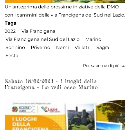
Un'anteprima delle prossime iniziative della DMO
con i cammini della via Francigena del Sud nel Lazio.
Tags
2022
Via Francigena
Via Francigena nel Sud del Lazio
Marino
Sonnino
Priverno
Nemi
Velletri
Sagra
Festa
Per saperne di più su
I
lu
de
Sabato 18/02/2023 - I luoghi della
Francigena - Lo vedi ecco Marino
Fr
-
A
Fe