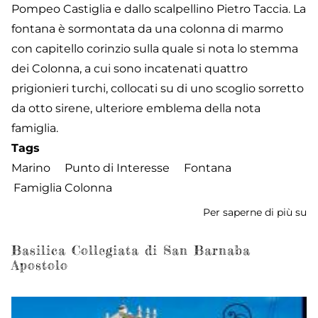
Pompeo Castiglia e dallo scalpellino Pietro Taccia. La
fontana è sormontata da una colonna di marmo
con capitello corinzio sulla quale si nota lo stemma
dei Colonna, a cui sono incatenati quattro
prigionieri turchi, collocati su di uno scoglio sorretto
da otto sirene, ulteriore emblema della nota
famiglia.
Tags
Marino
Punto di Interesse
Fontana
Famiglia Colonna
Per saperne di più su
F
de
Qu
Basilica Collegiata di San Barnaba
Apostolo
Mo