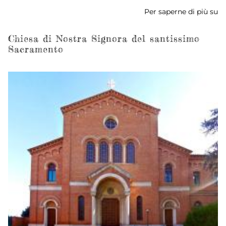
Per saperne di più su
To
di
Fr
Chiesa di Nostra Signora del santissimo
Sacramento