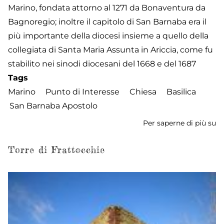
Marino, fondata attorno al 1271 da Bonaventura da
Bagnoregio; inoltre il capitolo di San Barnaba era il
più importante della diocesi insieme a quello della
collegiata di Santa Maria Assunta in Ariccia, come fu
stabilito nei sinodi diocesani del 1668 e del 1687
Tags
Marino
Punto di Interesse
Chiesa
Basilica
San Barnaba Apostolo
Per saperne di più su
Ba
Co
di
Torre di Frattocchie
S
B
Ap