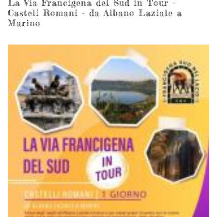
No
La Via Francigena del Sud in Tour -
Casteli Romani - da Albano Laziale a
Si
Marino
de
sa
S