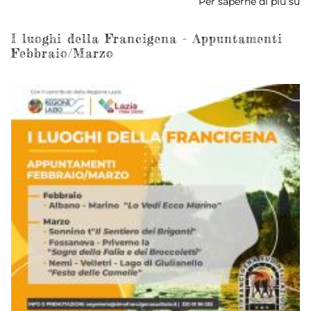
Per saperne di più su
La
Vi
Fr
I luoghi della Francigena - Appuntamenti
Febbraio/Marzo
de
S
in
To
-
Ca
R
-
d
A
La
a
M