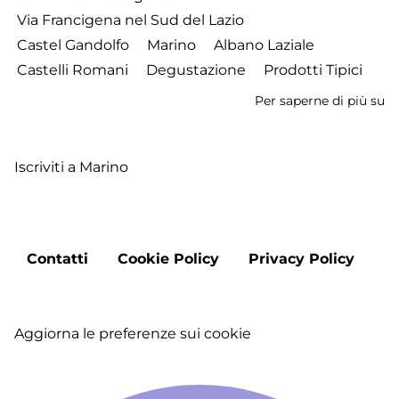
Via Francigena nel Sud del Lazio
Castel Gandolfo
Marino
Albano Laziale
Castelli Romani
Degustazione
Prodotti Tipici
Per saperne di più su
S
18
-
Iscriviti a Marino
I
lu
de
Fr
Footer
-
Contatti
Cookie Policy
Privacy Policy
menu
L
ve
e
Aggiorna le preferenze sui cookie
M