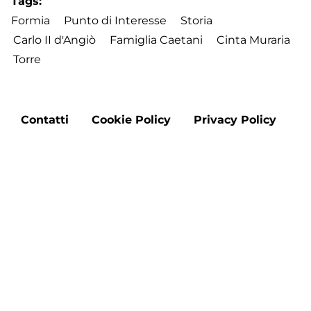
Tags
Formia
Punto di Interesse
Storia
Carlo II d'Angiò
Famiglia Caetani
Cinta Muraria
Torre
Footer
Contatti
Cookie Policy
Privacy Policy
menu
Aggiorna le preferenze sui cookie