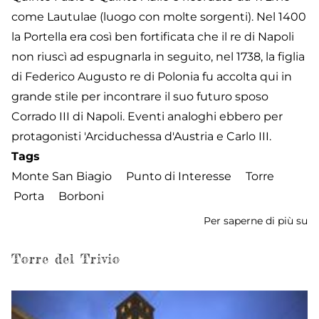
come Lautulae (luogo con molte sorgenti). Nel 1400
la Portella era così ben fortificata che il re di Napoli
non riuscì ad espugnarla in seguito, nel 1738, la figlia
di Federico Augusto re di Polonia fu accolta qui in
grande stile per incontrare il suo futuro sposo
Corrado III di Napoli. Eventi analoghi ebbero per
protagonisti 'Arciduchessa d'Austria e Carlo III.
Tags
Monte San Biagio
Punto di Interesse
Torre
Porta
Borboni
Per saperne di più su
To
di
Po
Torre del Trivio
B