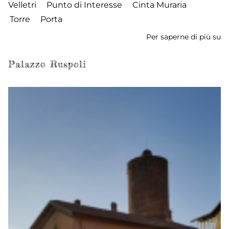
Velletri
Punto di Interesse
Cinta Muraria
Torre
Porta
Per saperne di più su
Po
Na
Palazzo Ruspoli