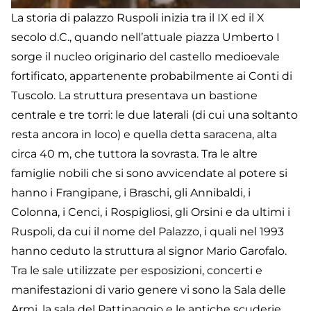
La storia di palazzo Ruspoli inizia tra il IX ed il X
secolo d.C., quando nell’attuale piazza Umberto I
sorge il nucleo originario del castello medioevale
fortificato, appartenente probabilmente ai Conti di
Tuscolo. La struttura presentava un bastione
centrale e tre torri: le due laterali (di cui una soltanto
resta ancora in loco) e quella detta saracena, alta
circa 40 m, che tuttora la sovrasta. Tra le altre
famiglie nobili che si sono avvicendate al potere si
hanno i Frangipane, i Braschi, gli Annibaldi, i
Colonna, i Cenci, i Rospigliosi, gli Orsini e da ultimi i
Ruspoli, da cui il nome del Palazzo, i quali nel 1993
hanno ceduto la struttura al signor Mario Garofalo.
Tra le sale utilizzate per esposizioni, concerti e
manifestazioni di vario genere vi sono la Sala delle
Armi, la sala del Pattinaggio e le antiche scuderie