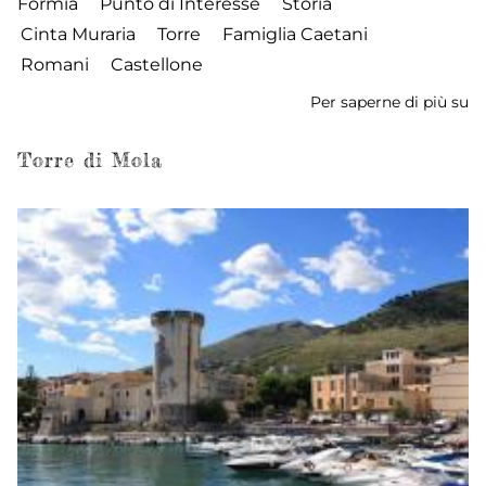
Formia
Punto di Interesse
Storia
Cinta Muraria
Torre
Famiglia Caetani
Romani
Castellone
Per saperne di più su
To
di
Ca
Torre di Mola