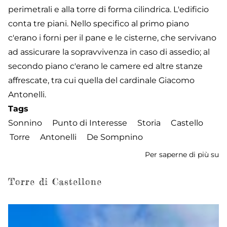
perimetrali e alla torre di forma cilindrica. L'edificio
conta tre piani. Nello specifico al primo piano
c'erano i forni per il pane e le cisterne, che servivano
ad assicurare la sopravvivenza in caso di assedio; al
secondo piano c'erano le camere ed altre stanze
affrescate, tra cui quella del cardinale Giacomo
Antonelli.
Tags
Sonnino
Punto di Interesse
Storia
Castello
Torre
Antonelli
De Sompnino
Per saperne di più su
Ca
-
To
Torre di Castellone
de
An