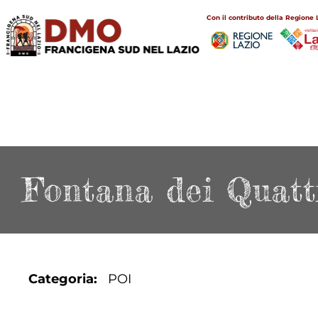
Salta
Main
Con il contributo della Regione 
al
navigation
contenuto
principale
Fontana dei Quatt
Categoria
POI