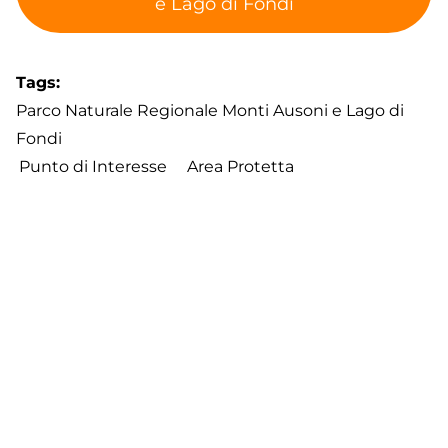
e Lago di Fondi
Tags
Parco Naturale Regionale Monti Ausoni e Lago di
Fondi
Punto di Interesse
Area Protetta
Birdwatching
Footer
Contatti
Cookie Policy
Privacy Policy
menu
Aggiorna le preferenze sui cookie