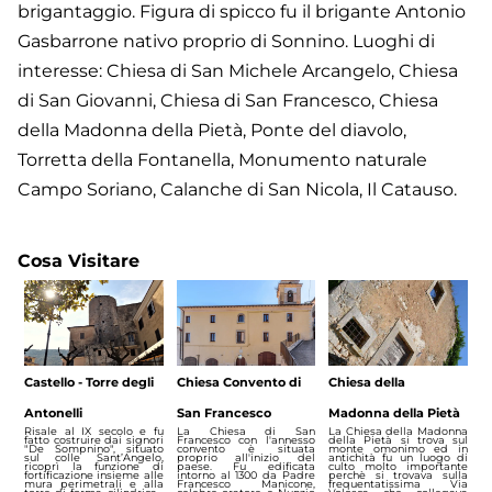
brigantaggio. Figura di spicco fu il brigante Antonio
Gasbarrone nativo proprio di Sonnino. Luoghi di
interesse: Chiesa di San Michele Arcangelo, Chiesa
di San Giovanni, Chiesa di San Francesco, Chiesa
della Madonna della Pietà, Ponte del diavolo,
Torretta della Fontanella, Monumento naturale
Campo Soriano, Calanche di San Nicola, Il Catauso.
Cosa Visitare
Castello - Torre degli
Chiesa Convento di
Chiesa della
Antonelli
San Francesco
Madonna della Pietà
Risale al IX secolo e fu
La Chiesa di San
La Chiesa della Madonna
fatto costruire dai signori
Francesco con l'annesso
della Pietà si trova sul
"De Sompnino", situato
convento è situata
monte omonimo ed in
sul colle Sant’Angelo,
proprio all'inizio del
antichità fu un luogo di
ricoprì la funzione di
paese. Fu edificata
culto molto importante
fortificazione insieme alle
intorno al 1300 da Padre
perchè si trovava sulla
mura perimetrali e alla
Francesco Manicone,
frequentatissima Via