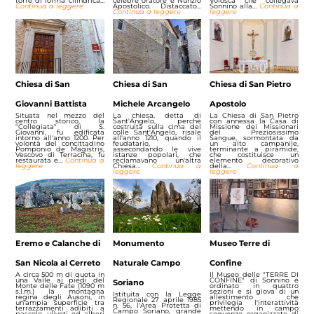
torre di forma cilindrica…
celebre oratore e Nunzio
Volosca che collegava
Continua a leggere
Apostolico. Distaccato…
Sonnino alla…
Continua a
Continua a leggere
leggere
Chiesa di San
Chiesa di San
Chiesa di San Pietro
Giovanni Battista
Michele Arcangelo
Apostolo
Situata nel mezzo del
La chiesa, detta di
La Chiesa di San Pietro
centro storico, la
Sant'Angelo, perchè
con annessa la Casa di
"Collegiata" di S.
costruita sulla cima del
Missione dei Missionari
Giovanni, fu edificata
colle Sant'Angelo, risale
del Preziosissimo
intorno all'anno 1200. Per
all'anno 1210, quando il
Sangue, sormontata da
volontà del concittadino
feudatario,
un alto campanile,
Pomponio de Magistris,
assecondando le vive
terminante a piramide,
Vescovo di Terracina, fu
istanze popolari, che
che costituisce un
restaurata e…
Continua a
reclamavano un'altra
elemento decorativo
leggere
Chiesa…
Continua a
della…
Continua a
leggere
leggere
Eremo e Calanche di
Monumento
Museo Terre di
San Nicola al Cerreto
Naturale Campo
Confine
A circa 500 m di quota in
Il Museo delle "TERRE DI
una Valle ai piedi del
CONFINE" di Sonnino è
Soriano
Monte delle Fate (1090 m
ordinato in quattro
s.l.m.) la montagna
sezioni e si giova di un
Istituita con la Legge
regina degli Ausoni, in
allestimento che
Regionale 27 aprile 1985
un'ampia superficie tra
privilegia l'interattività
n. 56, l'Area Protetta di
terrazzamenti adibiti a
mettendo in campo
Campo Soriano, grande
pascolo, uliveti ed alberi
sequenze organizzate di