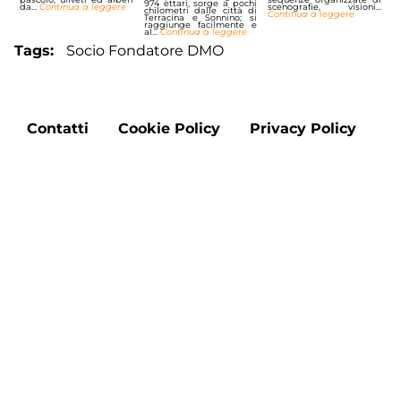
974 ettari, sorge a pochi
da…
Continua a leggere
scenografie, visioni…
chilometri dalle città di
Continua a leggere
Terracina e Sonnino; si
raggiunge facilmente e
al…
Continua a leggere
Tags
Socio Fondatore DMO
Footer
Contatti
Cookie Policy
Privacy Policy
menu
Aggiorna le preferenze sui cookie