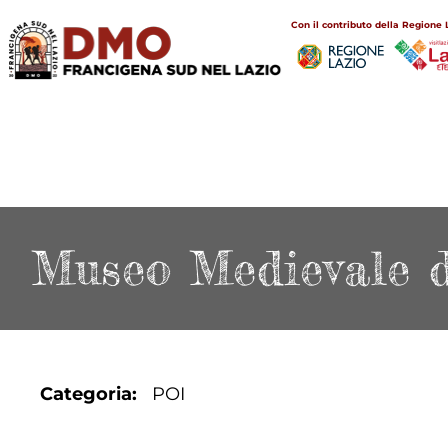
Salta
Main
Con il contributo della Regione 
al
navigation
contenuto
principale
Museo Medievale d
Categoria
POI