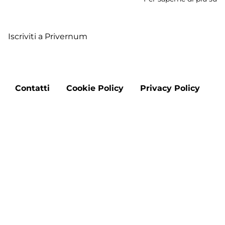
Me
di
Iscriviti a Privernum
F
Footer
Contatti
Cookie Policy
Privacy Policy
menu
Aggiorna le preferenze sui cookie