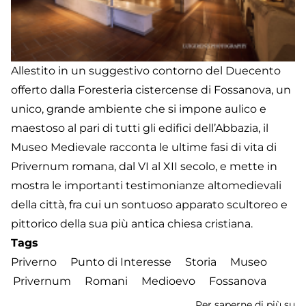
Allestito in un suggestivo contorno del Duecento
offerto dalla Foresteria cistercense di Fossanova, un
unico, grande ambiente che si impone aulico e
maestoso al pari di tutti gli edifici dell’Abbazia, il
Museo Medievale racconta le ultime fasi di vita di
Privernum romana, dal VI al XII secolo, e mette in
mostra le importanti testimonianze altomedievali
della città, fra cui un sontuoso apparato scultoreo e
pittorico della sua più antica chiesa cristiana.
Tags
Priverno
Punto di Interesse
Storia
Museo
Privernum
Romani
Medioevo
Fossanova
Per saperne di più su
M