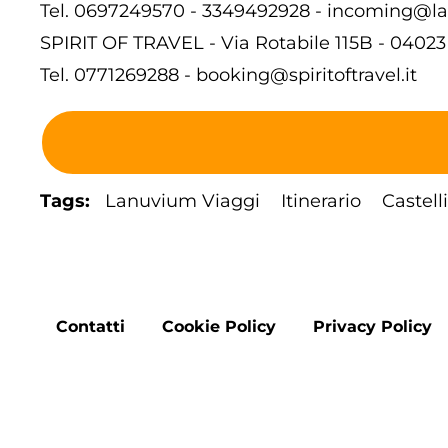
Tel.
0697249570
-
3349492928
-
incoming@lan
SPIRIT OF TRAVEL - Via Rotabile 115B - 04023
Tel.
0771269288
-
booking@spiritoftravel.it
Tags
Lanuvium Viaggi
Itinerario
Castel
Footer
Contatti
Cookie Policy
Privacy Policy
menu