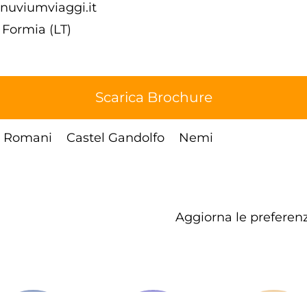
uviumviaggi.it
 Formia (LT)
Scarica Brochure
li Romani
Castel Gandolfo
Nemi
Aggiorna le preferenz