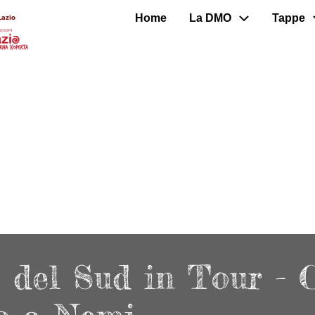
Home
La DMO
Tappe
Lazio
 del Sud in Tour - 