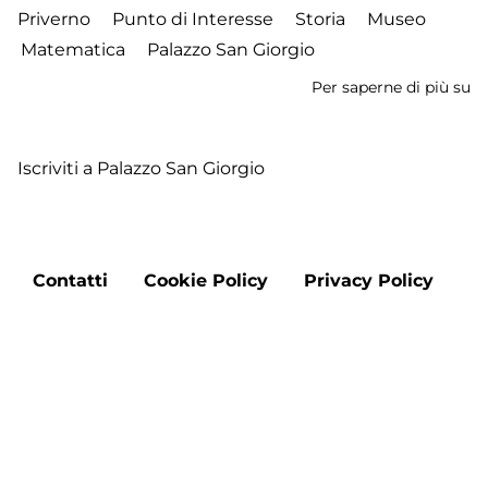
Priverno
Punto di Interesse
Storia
Museo
Matematica
Palazzo San Giorgio
Per saperne di più su
M
de
M
Iscriviti a Palazzo San Giorgio
Footer
Contatti
Cookie Policy
Privacy Policy
menu
Aggiorna le preferenze sui cookie