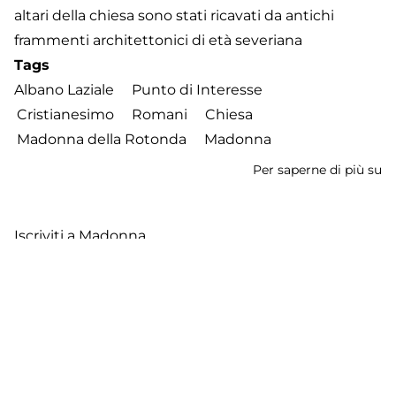
altari della chiesa sono stati ricavati da antichi
frammenti architettonici di età severiana
Tags
Albano Laziale
Punto di Interesse
Cristianesimo
Romani
Chiesa
Madonna della Rotonda
Madonna
Per saperne di più su
Ch
di
Sa
Iscriviti a Madonna
Ma
de
R
Footer
Contatti
Cookie Policy
Privacy Policy
menu