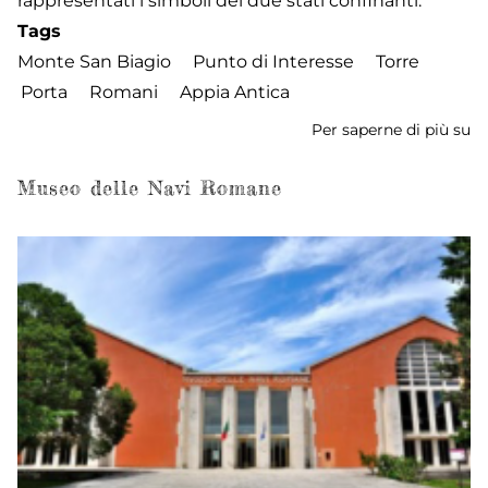
rappresentati i simboli dei due stati confinanti.
Tags
Monte San Biagio
Punto di Interesse
Torre
Porta
Romani
Appia Antica
Per saperne di più su
To
de
Museo delle Navi Romane