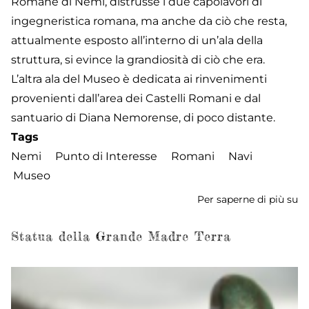
Romane di Nemi, distrusse i due capolavori di
ingegneristica romana, ma anche da ciò che resta,
attualmente esposto all’interno di un’ala della
struttura, si evince la grandiosità di ciò che era.
L’altra ala del Museo è dedicata ai rinvenimenti
provenienti dall’area dei Castelli Romani e dal
santuario di Diana Nemorense, di poco distante.
Tags
Nemi
Punto di Interesse
Romani
Navi
Museo
Per saperne di più su
M
de
Na
Statua della Grande Madre Terra
R