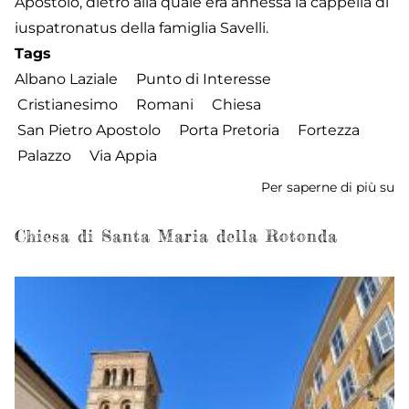
Apostolo, dietro alla quale era annessa la cappella di
iuspatronatus della famiglia Savelli.
Tags
Albano Laziale
Punto di Interesse
Cristianesimo
Romani
Chiesa
San Pietro Apostolo
Porta Pretoria
Fortezza
Palazzo
Via Appia
Per saperne di più su
Pa
Sa
Chiesa di Santa Maria della Rotonda