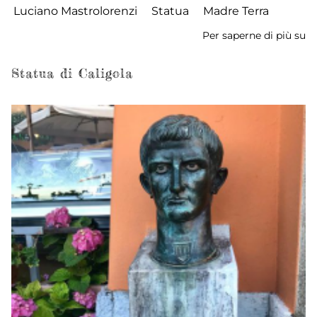
Luciano Mastrolorenzi
Statua
Madre Terra
Per saperne di più su
St
de
G
Statua di Caligola
M
Te