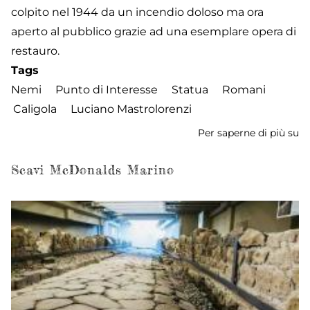
colpito nel 1944 da un incendio doloso ma ora
aperto al pubblico grazie ad una esemplare opera di
restauro.
Tags
Nemi
Punto di Interesse
Statua
Romani
Caligola
Luciano Mastrolorenzi
Per saperne di più su
St
di
Ca
Scavi McDonalds Marino