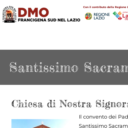
Salta
Main
Con il contributo della Regione 
al
navigation
contenuto
principale
Santissimo Sacra
Chiesa di Nostra Signo
Il convento dei Pad
Santissimo Sacrame