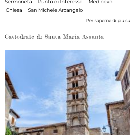
Sermoneta
Punto di Interesse
Medioevo
Chiesa
San Michele Arcangelo
Per saperne di più su
Ch
di
S
Cattedrale di Santa Maria Assunta
Mi
Ar