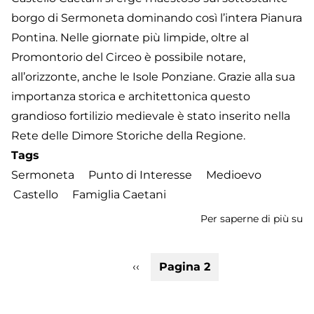
borgo di Sermoneta dominando così l’intera Pianura
Pontina. Nelle giornate più limpide, oltre al
Promontorio del Circeo è possibile notare,
all’orizzonte, anche le Isole Ponziane. Grazie alla sua
importanza storica e architettonica questo
grandioso fortilizio medievale è stato inserito nella
Rete delle Dimore Storiche della Regione.
Tags
Sermoneta
Punto di Interesse
Medioevo
Castello
Famiglia Caetani
Per saperne di più su
Ca
Ca
Paginazione
Pagina
‹‹
Pagina 2
precedente