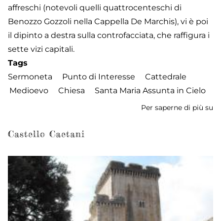
affreschi (notevoli quelli quattrocenteschi di
Benozzo Gozzoli nella Cappella De Marchis), vi è poi
il dipinto a destra sulla controfacciata, che raffigura i
sette vizi capitali.
Tags
Sermoneta
Punto di Interesse
Cattedrale
Medioevo
Chiesa
Santa Maria Assunta in Cielo
Per saperne di più su
Ca
di
Sa
Castello Caetani
Ma
As