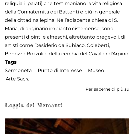
reliquiari, parati) che testimoniano la vita religiosa
della Confraternita dei Battenti e più in generale
della cittadina lepina. Nell’adiacente chiesa di S.
Maria, di originario impianto cistercense, sono
presenti dipinti e affreschi, altrettanto pregevoli, di
artisti come Desiderio da Subiaco, Coleberti,
Benozzo Bozzoli e della cerchia del Cavalier d’Arpino.
Tags
Sermoneta
Punto di Interesse
Museo
Arte Sacra
Per saperne di più su
M
D
di
Loggia dei Mercanti
Ar
Sa