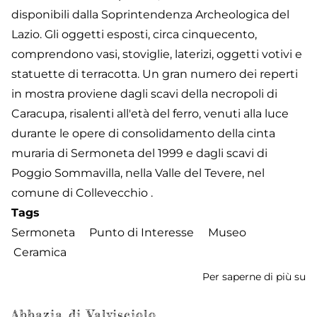
disponibili dalla Soprintendenza Archeologica del
Lazio. Gli oggetti esposti, circa cinquecento,
comprendono vasi, stoviglie, laterizi, oggetti votivi e
statuette di terracotta. Un gran numero dei reperti
in mostra proviene dagli scavi della necropoli di
Caracupa, risalenti all'età del ferro, venuti alla luce
durante le opere di consolidamento della cinta
muraria di Sermoneta del 1999 e dagli scavi di
Poggio Sommavilla, nella Valle del Tevere, nel
comune di Collevecchio .
Tags
Sermoneta
Punto di Interesse
Museo
Ceramica
Per saperne di più su
M
de
St
Abbazia di Valvisciolo