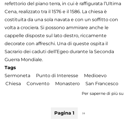
refettorio del piano terra, in cui è raffigurata l’Ultima
Cena, realizzato tra il 1576 e il 1586. La chiesa è
costituita da una sola navata e con un soffitto con
volta a crociera. Si possono ammirare anche le
cappelle disposte sul lato destro, riccamente
decorate con affreschi. Una di queste ospita il
Sacrario dei caduti dell’Egeo durante la Seconda
Guerra Mondiale.
Tags
Sermoneta
Punto di Interesse
Medioevo
Chiesa
Convento
Monastero
San Francesco
Per saperne di più su
C
di
S
Paginazione
Pagina 1
Pagina
››
Fr
successiva