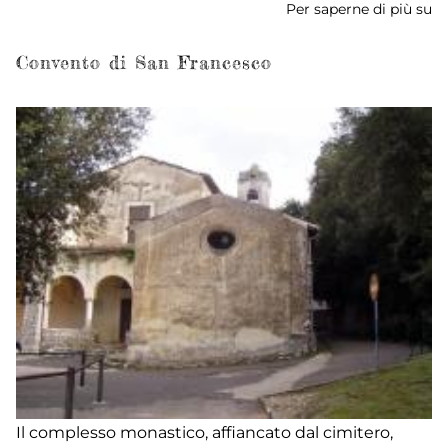
Per saperne di più su
Ab
di
Va
Convento di San Francesco
Il complesso monastico, affiancato dal cimitero,