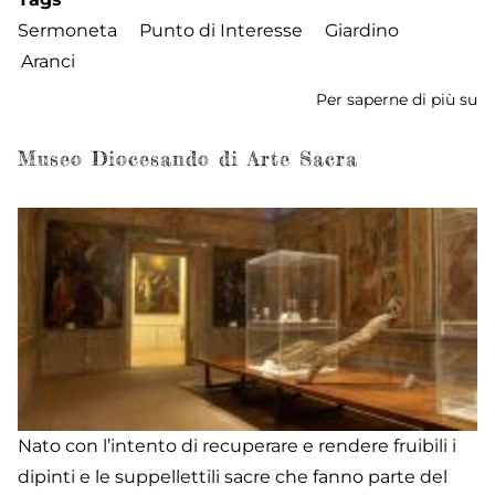
Sermoneta
Punto di Interesse
Giardino
Aranci
Per saperne di più su
Gi
de
Ar
Museo Diocesando di Arte Sacra
Nato con l’intento di recuperare e rendere fruibili i
dipinti e le suppellettili sacre che fanno parte del