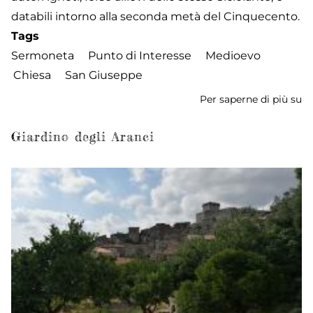
databili intorno alla seconda metà del Cinquecento.
Tags
Sermoneta
Punto di Interesse
Medioevo
Chiesa
San Giuseppe
Per saperne di più su
Ch
di
S
Giardino degli Aranci
G