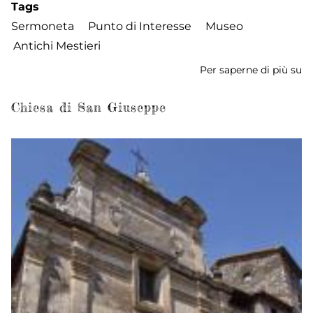
Tags
Sermoneta
Punto di Interesse
Museo
Antichi Mestieri
Per saperne di più su
M
C'
U
Chiesa di San Giuseppe
Vo