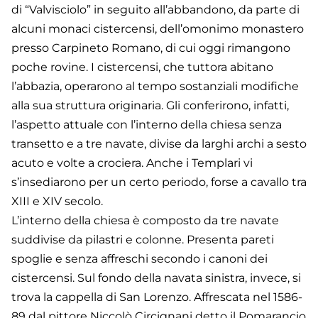
di “Valvisciolo” in seguito all’abbandono, da parte di
alcuni monaci cistercensi, dell’omonimo monastero
presso Carpineto Romano, di cui oggi rimangono
poche rovine. I cistercensi, che tuttora abitano
l’abbazia, operarono al tempo sostanziali modifiche
alla sua struttura originaria. Gli conferirono, infatti,
l’aspetto attuale con l’interno della chiesa senza
transetto e a tre navate, divise da larghi archi a sesto
acuto e volte a crociera. Anche i Templari vi
s’insediarono per un certo periodo, forse a cavallo tra
XIII e XIV secolo.
L’interno della chiesa è composto da tre navate
suddivise da pilastri e colonne. Presenta pareti
spoglie e senza affreschi secondo i canoni dei
cistercensi. Sul fondo della navata sinistra, invece, si
trova la cappella di San Lorenzo. Affrescata nel 1586-
89 dal pittore Niccolò Circignani detto il Pomarancio