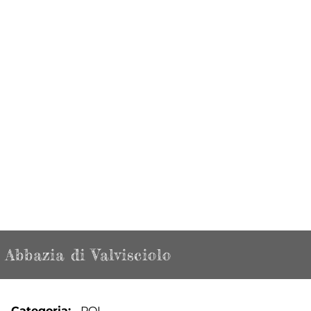
Abbazia di Valvisciolo
Categoria
POI