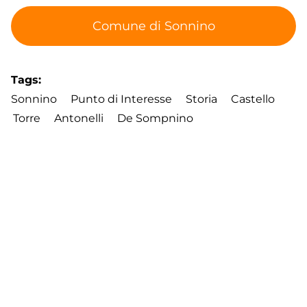
Comune di Sonnino
Tags
Sonnino
Punto di Interesse
Storia
Castello
Torre
Antonelli
De Sompnino
Footer
Contatti
Cookie Policy
Privacy Policy
menu
Aggiorna le preferenze sui cookie