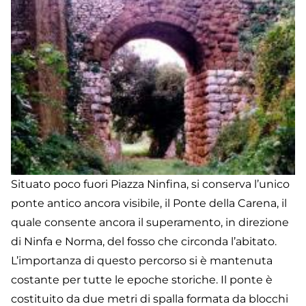
Situato poco fuori Piazza Ninfina, si conserva l’unico
ponte antico ancora visibile, il Ponte della Carena, il
quale consente ancora il superamento, in direzione
di Ninfa e Norma, del fosso che circonda l’abitato.
L’importanza di questo percorso si è mantenuta
costante per tutte le epoche storiche. Il ponte è
costituito da due metri di spalla formata da blocchi