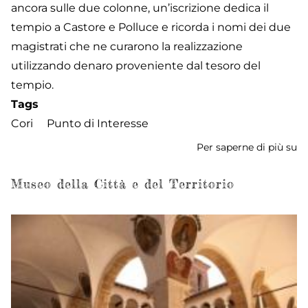
ancora sulle due colonne, un’iscrizione dedica il
tempio a Castore e Polluce e ricorda i nomi dei due
magistrati che ne curarono la realizzazione
utilizzando denaro proveniente dal tesoro del
tempio.
Tags
Cori
Punto di Interesse
Per saperne di più su
T
di
Ca
Museo della Città e del Territorio
e
Po