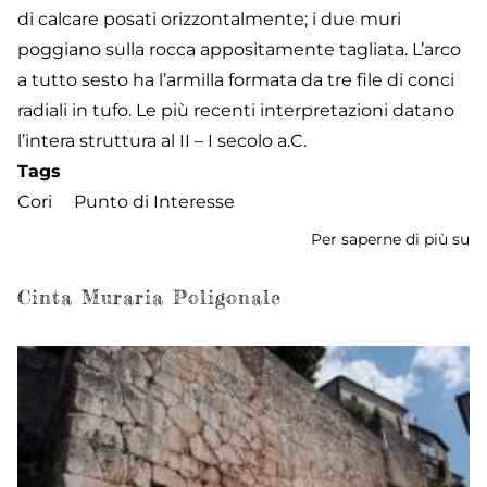
di calcare posati orizzontalmente; i due muri
poggiano sulla rocca appositamente tagliata. L’arco
a tutto sesto ha l’armilla formata da tre file di conci
radiali in tufo. Le più recenti interpretazioni datano
l’intera struttura al II – I secolo a.C.
Tags
Cori
Punto di Interesse
Per saperne di più su
P
R
de
Cinta Muraria Poligonale
C