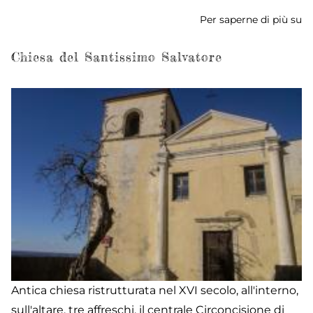
Per saperne di più su
Ci
Mu
Po
Chiesa del Santissimo Salvatore
Antica chiesa ristrutturata nel XVI secolo, all'interno,
sull'altare, tre affreschi, il centrale Circoncisione di