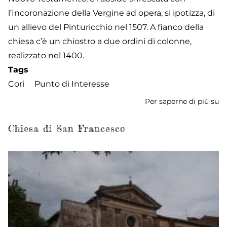
l’Incoronazione della Vergine ad opera, si ipotizza, di
un allievo del Pinturicchio nel 1507. A fianco della
chiesa c’è un chiostro a due ordini di colonne,
realizzato nel 1400.
Tags
Cori
Punto di Interesse
Per saperne di più su
Ch
di
Sa
Chiesa di San Francesco
Ol