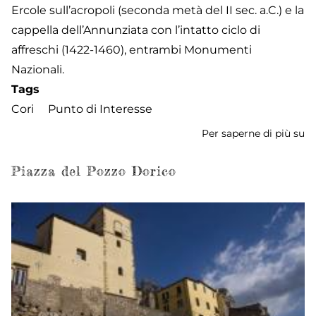
Ercole sull’acropoli (seconda metà del II sec. a.C.) e la
cappella dell’Annunziata con l’intatto ciclo di
affreschi (1422-1460), entrambi Monumenti
Nazionali.
Tags
Cori
Punto di Interesse
Per saperne di più su
M
de
Ci
Piazza del Pozzo Dorico
e
de
Te