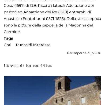
Gesù (1597) di G.B. Ricci e i laterali Adorazione dei
pastori ed Adorazione dei Re (1610) entrambi di
Anastasio Fontebuoni (1571-1626). Della stessa epoca
sono le pitture della cappella della Madonna del
Carmine.
Tags
Cori
Punto di Interesse
Per saperne di più su
Ch
de
Sa
Chiesa di Santa Oliva
Sa