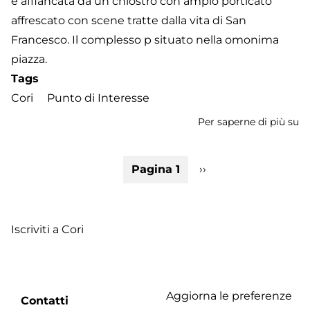
è affiancata da un chiostro con ampio porticato
affrescato con scene tratte dalla vita di San
Francesco. Il complesso p situato nella omonima
piazza.
Tags
Cori
Punto di Interesse
Per saperne di più su
Ch
di
S
Paginazione
Pagina 1
Pagina
››
Fr
successiva
Iscriviti a Cori
Aggiorna le preferenze
Footer
Contatti