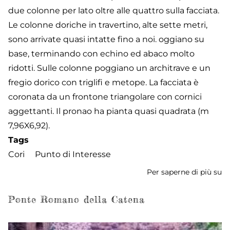
due colonne per lato oltre alle quattro sulla facciata.
Le colonne doriche in travertino, alte sette metri,
sono arrivate quasi intatte fino a noi. oggiano su
base, terminando con echino ed abaco molto
ridotti. Sulle colonne poggiano un architrave e un
fregio dorico con triglifi e metope. La facciata è
coronata da un frontone triangolare con cornici
aggettanti. Il pronao ha pianta quasi quadrata (m
7,96X6,92).
Tags
Cori
Punto di Interesse
Per saperne di più su
T
di
Er
Ponte Romano della Catena