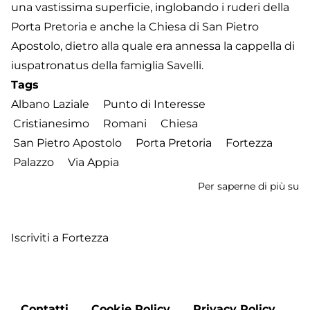
una vastissima superficie, inglobando i ruderi della
Porta Pretoria e anche la Chiesa di San Pietro
Apostolo, dietro alla quale era annessa la cappella di
iuspatronatus della famiglia Savelli.
Tags
Albano Laziale
Punto di Interesse
Cristianesimo
Romani
Chiesa
San Pietro Apostolo
Porta Pretoria
Fortezza
Palazzo
Via Appia
Per saperne di più su
Pa
Sa
Iscriviti a Fortezza
Footer
Contatti
Cookie Policy
Privacy Policy