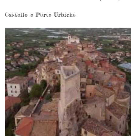
d
Pe
Castello e Porte Urbiche