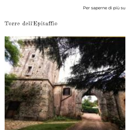
Per saperne di più su
Ca
e
Po
Torre dell'Epitaffio
Ur