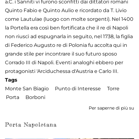
a.C. i Sanniti vi furono sconfitti dai dittatori romani
Quinto Fabio e Quinto Aulio e ricordato da T. Livio
come Lautulae (luogo con molte sorgenti). Nel 1400
la Portella era così ben fortificata che il re di Napoli
non riuscì ad espugnarla in seguito, nel 1738, la figlia
di Federico Augusto re di Polonia fu accolta qui in
grande stile per incontrare il suo futuro sposo
Corrado III di Napoli. Eventi analoghi ebbero per
protagonisti 'Arciduchessa d'Austria e Carlo III.
Tags
Monte San Biagio
Punto di Interesse
Torre
Porta
Borboni
Per saperne di più su
To
di
Po
Porta Napoletana
B