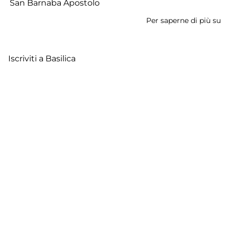
San Barnaba Apostolo
Per saperne di più su
Ba
Co
di
Iscriviti a Basilica
S
B
Ap
Footer
Contatti
Cookie Policy
Privacy Policy
menu
Aggiorna le preferenze sui cookie