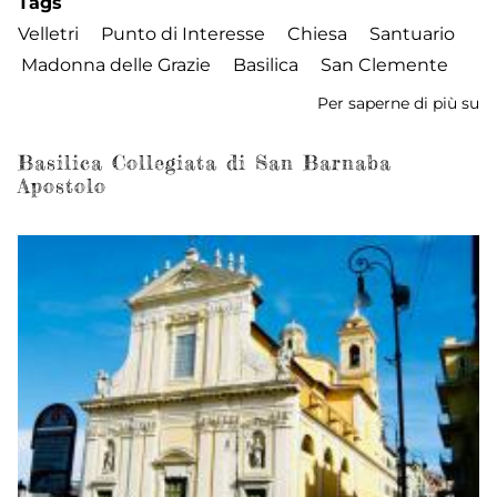
Tags
Velletri
Punto di Interesse
Chiesa
Santuario
Madonna delle Grazie
Basilica
San Clemente
Per saperne di più su
Sa
de
M
Basilica Collegiata di San Barnaba
Apostolo
de
Gr