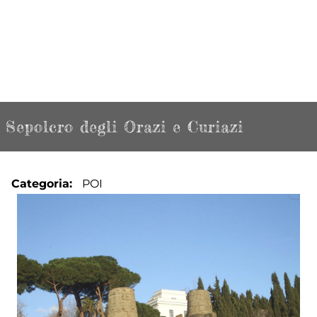
Sepolcro degli Orazi e Curiazi
Categoria
POI