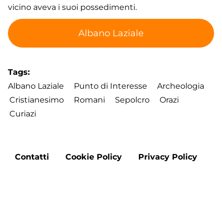
vicino aveva i suoi possedimenti.
Albano Laziale
Tags
Albano Laziale
Punto di Interesse
Archeologia
Cristianesimo
Romani
Sepolcro
Orazi
Curiazi
Footer
Contatti
Cookie Policy
Privacy Policy
menu
Aggiorna le preferenze sui cookie