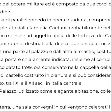
 del potere militare ed è composto da due corpi di 
edine.
ma di parallelepipedo in opera quadrata, comprend
ompletato dalla famiglia Caetani, probabilmente nel
con mensole ad aggetto tipica delle fortezze dei Ca
ni rotondi destinati alla difesa, due dei quali ric
una parte al palazzo e dall’altra al mastio, costitu
La porta è chiaramente indicata, insieme al comples
acco datato 1499, ora conservato nella cappella della
 di castello costruito in pianura e si può consider
ra l’XI e il XII sec., in Italia centrale.
Palazzo, utilizzato come elegante abitazione, coll
terra, una sala convegni in cui vengono celebrati i