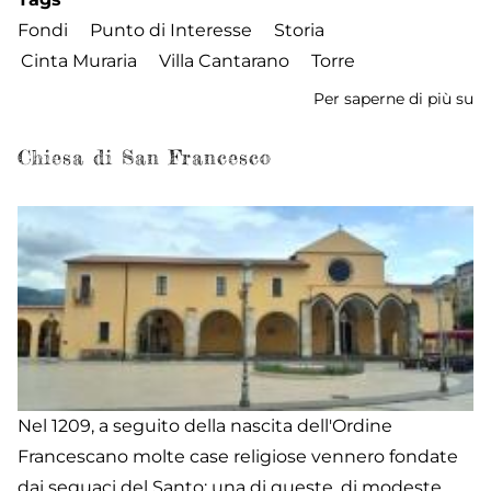
Fondi
Punto di Interesse
Storia
Cinta Muraria
Villa Cantarano
Torre
Per saperne di più su
To
d'
Chiesa di San Francesco
Nel 1209, a seguito della nascita dell'Ordine
Francescano molte case religiose vennero fondate
dai seguaci del Santo; una di queste, di modeste