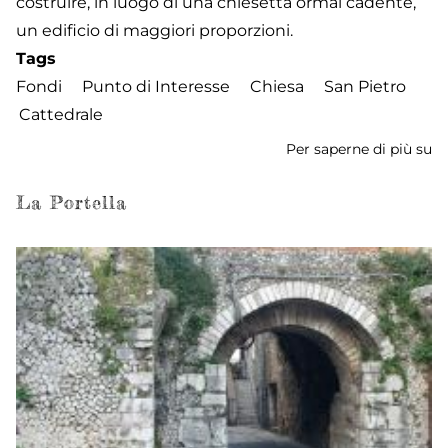
costruire, in luogo di una chiesetta ormai cadente,
un edificio di maggiori proporzioni.
Tags
Fondi
Punto di Interesse
Chiesa
San Pietro
Cattedrale
Per saperne di più su
Ch
di
S
La Portella
Pi