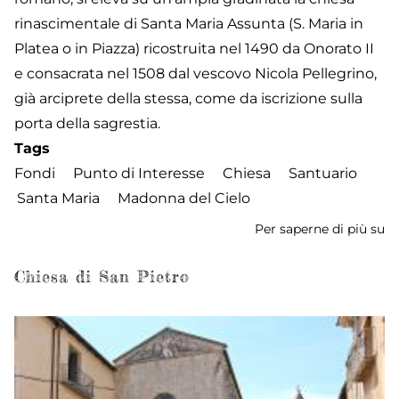
rinascimentale di Santa Maria Assunta (S. Maria in
Platea o in Piazza) ricostruita nel 1490 da Onorato II
e consacrata nel 1508 dal vescovo Nicola Pellegrino,
già arciprete della stessa, come da iscrizione sulla
porta della sagrestia.
Tags
Fondi
Punto di Interesse
Chiesa
Santuario
Santa Maria
Madonna del Cielo
Per saperne di più su
Ch
di
Sa
Chiesa di San Pietro
Ma
-
Sa
de
M