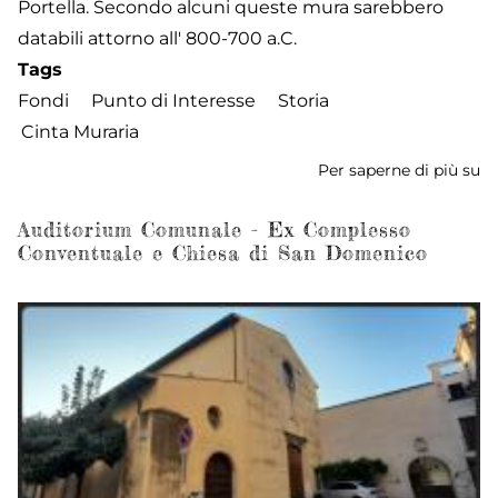
Portella. Secondo alcuni queste mura sarebbero
databili attorno all' 800-700 a.C.
Tags
Fondi
Punto di Interesse
Storia
Cinta Muraria
Per saperne di più su
Le
M
Po
Auditorium Comunale - Ex Complesso
Conventuale e Chiesa di San Domenico