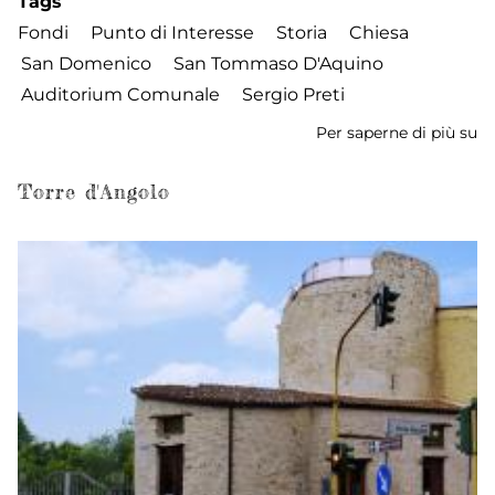
Tags
Fondi
Punto di Interesse
Storia
Chiesa
San Domenico
San Tommaso D'Aquino
Auditorium Comunale
Sergio Preti
Per saperne di più su
A
C
-
Torre d'Angolo
Ex
C
Co
e
Ch
di
S
D