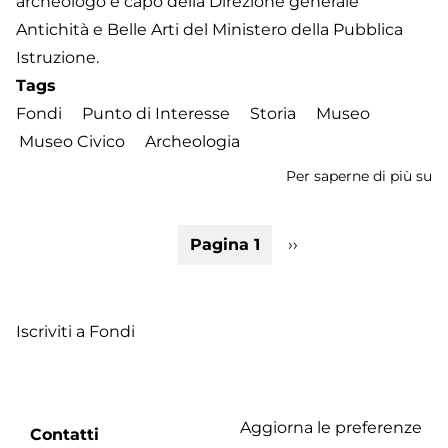
archeologo e capo della Direzione generale
Antichità e Belle Arti del Ministero della Pubblica
Istruzione.
Tags
Fondi
Punto di Interesse
Storia
Museo
Museo Civico
Archeologia
Per saperne di più su
M
Ci
di
Paginazione
Pagina 1
Pagina
››
Fo
successiva
Iscriviti a Fondi
Aggiorna le preferenze
Footer
Contatti