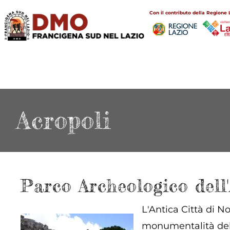
Salta
Main
Con il contributo della Regione 
al
navigation
contenuto
principale
Acropoli
Parco Archeologico dell
L'Antica Città di N
monumentalità del p