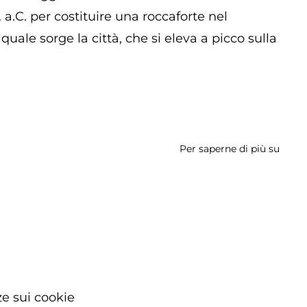
 a.C. per costituire una roccaforte nel
quale sorge la città, che si eleva a picco sulla
Per saperne di più su
Parc
Arche
dell'A
Città
di
Norb
e sui cookie