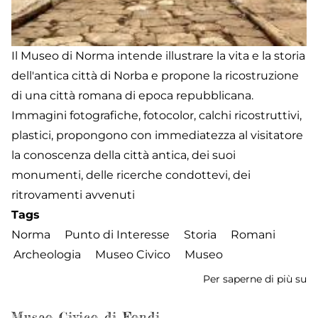
Il Museo di Norma intende illustrare la vita e la storia
dell'antica città di Norba e propone la ricostruzione
di una città romana di epoca repubblicana.
Immagini fotografiche, fotocolor, calchi ricostruttivi,
plastici, propongono con immediatezza al visitatore
la conoscenza della città antica, dei suoi
monumenti, delle ricerche condottevi, dei
ritrovamenti avvenuti
Tags
Norma
Punto di Interesse
Storia
Romani
Archeologia
Museo Civico
Museo
Per saperne di più su
M
Ci
Museo Civico di Fondi