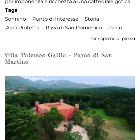
per imponenza e ricchezza a una cattedrale gotica.
Tags
Sonnino
Punto di Interesse
Storia
Area Protetta
Rava di San Domenico
Parco
Per saperne di più su
M
Na
C
Villa Tolomeo Gallio - Parco di San
Martino
So