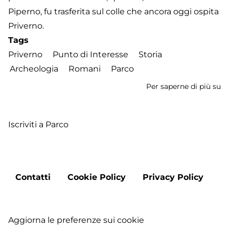
Piperno, fu trasferita sul colle che ancora oggi ospita
Priverno.
Tags
Priverno
Punto di Interesse
Storia
Archeologia
Romani
Parco
Per saperne di più su
P
Ar
P
Iscriviti a Parco
Footer
Contatti
Cookie Policy
Privacy Policy
menu
Aggiorna le preferenze sui cookie