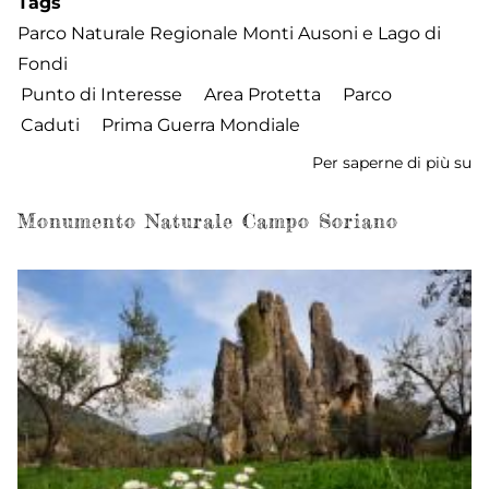
Tags
Parco Naturale Regionale Monti Ausoni e Lago di
Fondi
Punto di Interesse
Area Protetta
Parco
Caduti
Prima Guerra Mondiale
Per saperne di più su
P
de
R
Monumento Naturale Campo Soriano