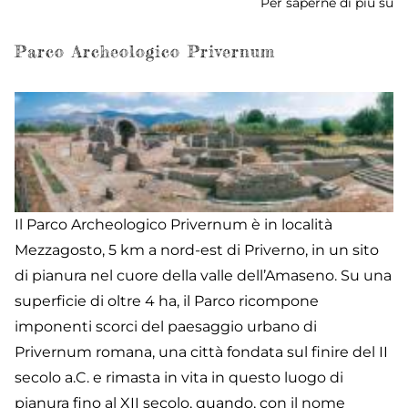
Per saperne di più su
Vi
T
Ga
Parco Archeologico Privernum
-
P
di
S
Ma
Il Parco Archeologico Privernum è in località
Mezzagosto, 5 km a nord-est di Priverno, in un sito
di pianura nel cuore della valle dell’Amaseno. Su una
superficie di oltre 4 ha, il Parco ricompone
imponenti scorci del paesaggio urbano di
Privernum romana, una città fondata sul finire del II
secolo a.C. e rimasta in vita in questo luogo di
pianura fino al XII secolo, quando, con il nome