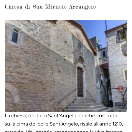
S
Chiesa di San Michele Arcangelo
Pi
Ap
La chiesa, detta di Sant'Angelo, perchè costruita
sulla cima del colle Sant'Angelo, risale all'anno 1210,