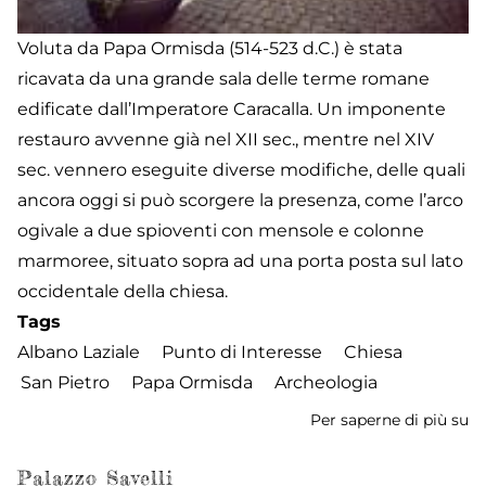
Voluta da Papa Ormisda (514-523 d.C.) è stata
ricavata da una grande sala delle terme romane
edificate dall’Imperatore Caracalla. Un imponente
restauro avvenne già nel XII sec., mentre nel XIV
sec. vennero eseguite diverse modifiche, delle quali
ancora oggi si può scorgere la presenza, come l’arco
ogivale a due spioventi con mensole e colonne
marmoree, situato sopra ad una porta posta sul lato
occidentale della chiesa.
Tags
Albano Laziale
Punto di Interesse
Chiesa
San Pietro
Papa Ormisda
Archeologia
Per saperne di più su
Ch
di
S
Palazzo Savelli