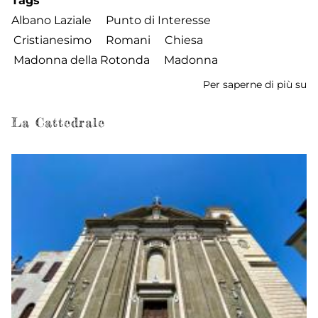
Tags
Albano Laziale
Punto di Interesse
Cristianesimo
Romani
Chiesa
Madonna della Rotonda
Madonna
Per saperne di più su
Ch
di
Sa
La Cattedrale
Ma
de
R