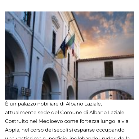
Pi
È un palazzo nobiliare di Albano Laziale,
attualmente sede del Comune di Albano Laziale.
Costruito nel Medioevo come fortezza lungo la via
Appia, nel corso dei secoli si espanse occupando
una vastissima superficie, inglobando i ruderi della