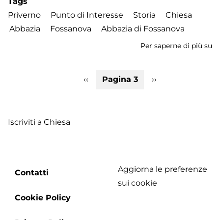
Tags
Priverno
Punto di Interesse
Storia
Chiesa
Abbazia
Fossanova
Abbazia di Fossanova
Per saperne di più su
Ab
di
F
Paginazione
Pagina
‹‹
Pagina 3
Pagina
››
precedente
successiva
Iscriviti a Chiesa
Aggiorna le preferenze
Footer
Contatti
sui cookie
menu
Cookie Policy