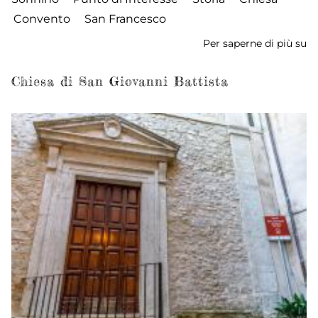
Convento
San Francesco
Per saperne di più su
Ch
C
di
Chiesa di San Giovanni Battista
S
Fr