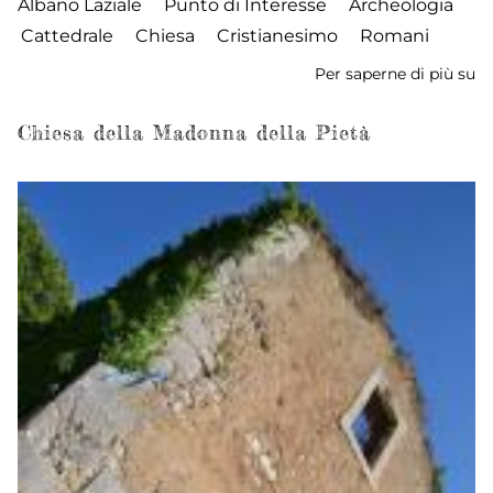
Albano Laziale
Punto di Interesse
Archeologia
Cattedrale
Chiesa
Cristianesimo
Romani
Per saperne di più su
La
Ca
Chiesa della Madonna della Pietà