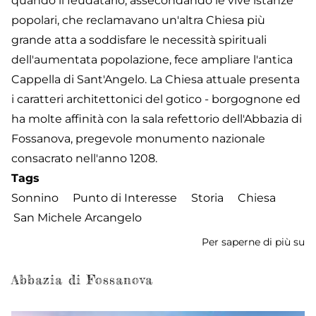
quando il feudatario, assecondando le vive istanze
popolari, che reclamavano un'altra Chiesa più
grande atta a soddisfare le necessità spirituali
dell'aumentata popolazione, fece ampliare l'antica
Cappella di Sant'Angelo. La Chiesa attuale presenta
i caratteri architettonici del gotico - borgognone ed
ha molte affinità con la sala refettorio dell'Abbazia di
Fossanova, pregevole monumento nazionale
consacrato nell'anno 1208.
Tags
Sonnino
Punto di Interesse
Storia
Chiesa
San Michele Arcangelo
Per saperne di più su
Ch
di
S
Abbazia di Fossanova
Mi
Ar