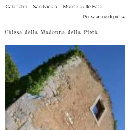
Calanche
San Nicola
Monte delle Fate
Per saperne di più su
E
e
Ca
Chiesa della Madonna della Pietà
di
S
Ni
al
Ce