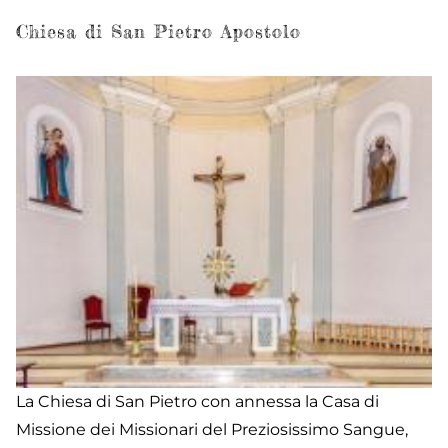
di
S
Chiesa di San Pietro Apostolo
Gi
Ba
La Chiesa di San Pietro con annessa la Casa di
Missione dei Missionari del Preziosissimo Sangue,