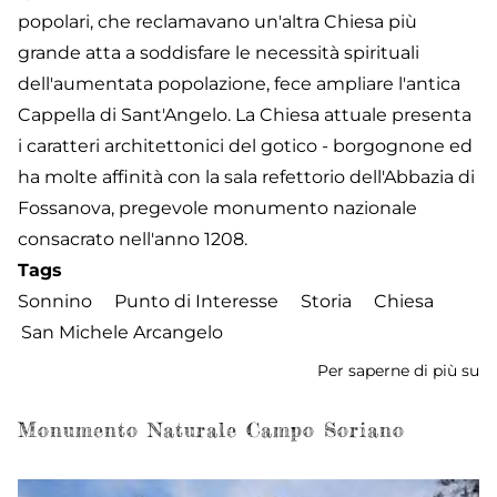
popolari, che reclamavano un'altra Chiesa più
grande atta a soddisfare le necessità spirituali
dell'aumentata popolazione, fece ampliare l'antica
Cappella di Sant'Angelo. La Chiesa attuale presenta
i caratteri architettonici del gotico - borgognone ed
ha molte affinità con la sala refettorio dell'Abbazia di
Fossanova, pregevole monumento nazionale
consacrato nell'anno 1208.
Tags
Sonnino
Punto di Interesse
Storia
Chiesa
San Michele Arcangelo
Per saperne di più su
Ch
di
S
Monumento Naturale Campo Soriano
Mi
Ar