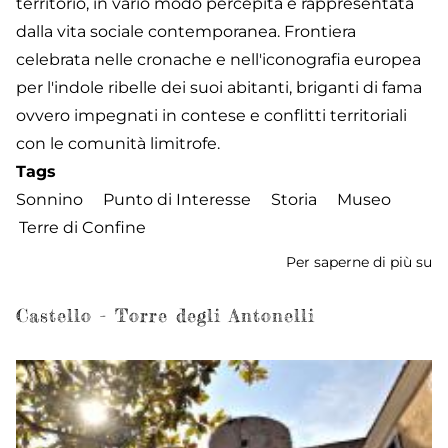
territorio, in vario modo percepita e rappresentata
dalla vita sociale contemporanea. Frontiera
celebrata nelle cronache e nell'iconografia europea
per l'indole ribelle dei suoi abitanti, briganti di fama
ovvero impegnati in contese e conflitti territoriali
con le comunità limitrofe.
Tags
Sonnino
Punto di Interesse
Storia
Museo
Terre di Confine
Per saperne di più su
M
Te
di
Castello - Torre degli Antonelli
Co