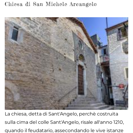
S
Chiesa di San Michele Arcangelo
Pi
Ap
La chiesa, detta di Sant'Angelo, perchè costruita
sulla cima del colle Sant'Angelo, risale all'anno 1210,
quando il feudatario, assecondando le vive istanze