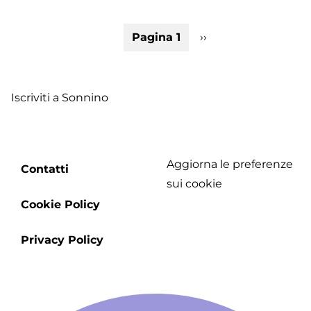
04
-
Paginazione
Pagina 1
Pagina
››
I
successiva
lu
de
Fr
Iscriviti a Sonnino
-
S
Aggiorna le preferenze
Footer
Contatti
sui cookie
menu
Cookie Policy
Privacy Policy