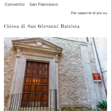
Convento
San Francesco
Per saperne di più su
Ch
C
di
Chiesa di San Giovanni Battista
S
Fr