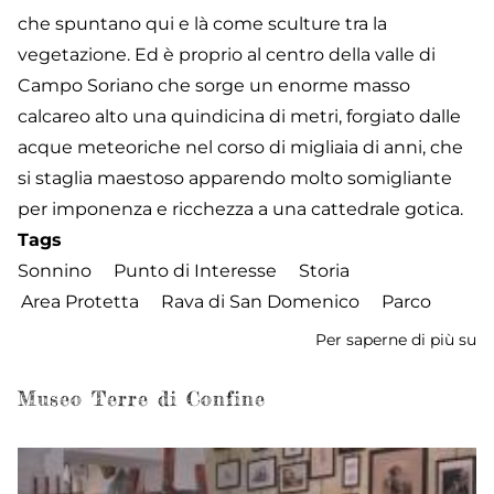
che spuntano qui e là come sculture tra la
vegetazione. Ed è proprio al centro della valle di
Campo Soriano che sorge un enorme masso
calcareo alto una quindicina di metri, forgiato dalle
acque meteoriche nel corso di migliaia di anni, che
si staglia maestoso apparendo molto somigliante
per imponenza e ricchezza a una cattedrale gotica.
Tags
Sonnino
Punto di Interesse
Storia
Area Protetta
Rava di San Domenico
Parco
Per saperne di più su
M
Na
C
Museo Terre di Confine
So