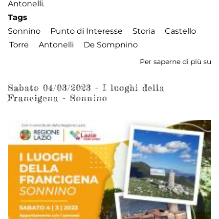
Antonelli.
Tags
Sonnino
Punto di Interesse
Storia
Castello
Torre
Antonelli
De Sompnino
Per saperne di più su
Ca
-
To
Sabato 04/03/2023 - I luoghi della
Francigena - Sonnino
de
An